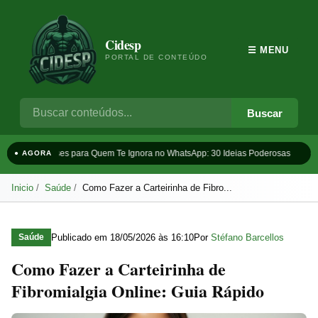
Cidesp
☰ MENU
PORTAL DE CONTEÚDO
Buscar
Frases para Quem Te Ignora no WhatsApp: 30 Ideias Poderosas
T
● AGORA
Inicio
Saúde
Como Fazer a Carteirinha de Fibro...
Publicado em
18/05/2026 às 16:10
Por
Stéfano Barcellos
Saúde
Como Fazer a Carteirinha de
Fibromialgia Online: Guia Rápido