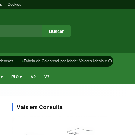
s
Cookies
Buscar
erosas
Tabela de Colesterol por Idade: Valores Ideais e Guia
Como F
 ▾
BIO ▾
V2
V3
Mais em Consulta