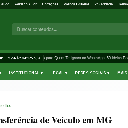
nteúdo.
Perfil do Autor
Correções
Política Editorial
Privacidade
Termo
Frases para Quem Te Ignora no WhatsApp: 30 Ideias Pod
o: 17°C
$
R$ 5,04
€
R$ 5,87
▾
INSTITUCIONAL ▾
LEGAL ▾
REDES SOCIAIS ▾
MAIS
rcellos
nsferência de Veículo em MG