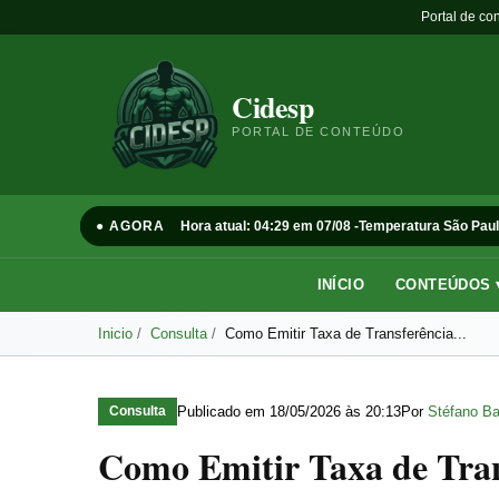
Portal de co
Cidesp
PORTAL DE CONTEÚDO
● AGORA
Hora atual: 04:29 em 07/08 -
Temperatura São Paul
INÍCIO
CONTEÚDOS 
Inicio
Consulta
Como Emitir Taxa de Transferência...
Publicado em
18/05/2026 às 20:13
Por
Stéfano Ba
Consulta
Como Emitir Taxa de Tra