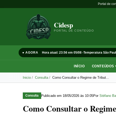
Portal de co
Cidesp
PORTAL DE CONTEÚDO
● AGORA
Hora atual: 23:56 em 05/08 -
Temperatura São Paul
INÍCIO
CONTEÚDOS 
Inicio
Consulta
Como Consultar o Regime de Tribut...
Publicado em
18/05/2026 às 10:05
Por
Stéfano Ba
Consulta
Como Consultar o Regime