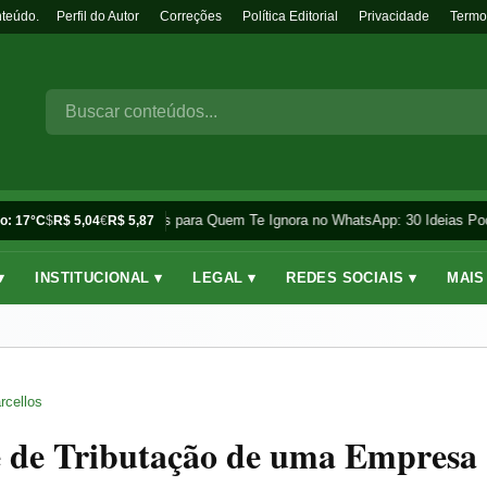
nteúdo.
Perfil do Autor
Correções
Política Editorial
Privacidade
Termo
Frases para Quem Te Ignora no WhatsApp: 30 Ideias Pod
o: 17°C
$
R$ 5,04
€
R$ 5,87
▾
INSTITUCIONAL ▾
LEGAL ▾
REDES SOCIAIS ▾
MAIS
rcellos
 de Tributação de uma Empresa