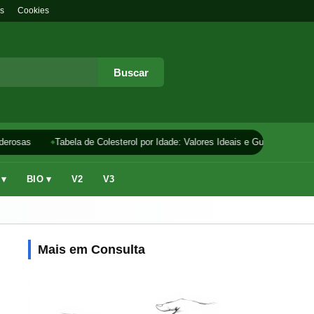
s
Cookies
Buscar
erosas
Tabela de Colesterol por Idade: Valores Ideais e Guia
Como F
 ▾
BIO ▾
V2
V3
Mais em Consulta