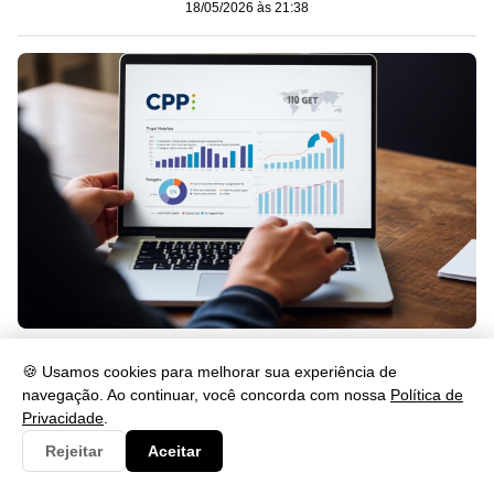
18/05/2026 às 21:38
Como Saber Quem Consultou Meu CPF Grátis em 2026
🍪 Usamos cookies para melhorar sua experiência de
18/05/2026 às 21:37
navegação. Ao continuar, você concorda com nossa
Política de
Privacidade
.
Categorias
Rejeitar
Aceitar