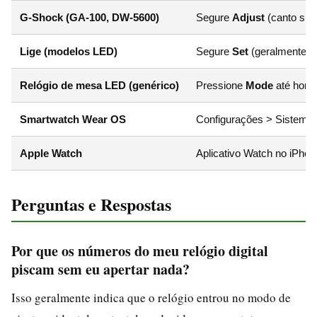
G-Shock (GA-100, DW-5600)
Segure
Adjust
(canto sup
Lige (modelos LED)
Segure
Set
(geralmente b
Relógio de mesa LED (genérico)
Pressione
Mode
até hora 
Smartwatch Wear OS
Configurações > Sistema 
Apple Watch
Aplicativo Watch no iPhon
Perguntas e Respostas
Por que os números do meu relógio digital
piscam sem eu apertar nada?
Isso geralmente indica que o relógio entrou no modo de