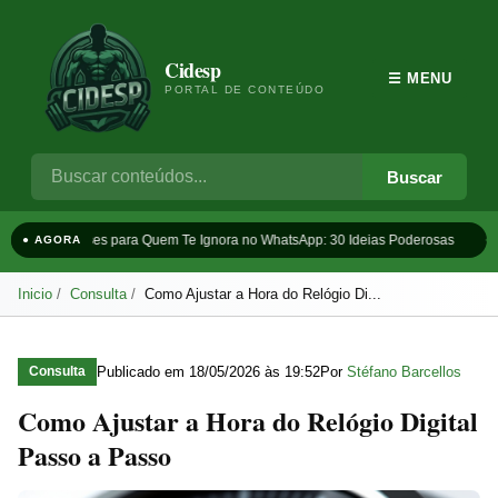
Cidesp
☰ MENU
PORTAL DE CONTEÚDO
Buscar
Frases para Quem Te Ignora no WhatsApp: 30 Ideias Poderosas
Ta
● AGORA
Inicio
Consulta
Como Ajustar a Hora do Relógio Di...
Publicado em
18/05/2026 às 19:52
Por
Stéfano Barcellos
Consulta
Como Ajustar a Hora do Relógio Digital
Passo a Passo