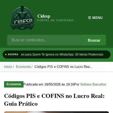
Cidesp
☰ MENU
PORTAL DE CONTEÚDO
Buscar
Frases para Quem Te Ignora no WhatsApp: 30 Ideias Poderosas
T
● AGORA
Inicio
Economia
Códigos PIS e COFINS no Lucro Rea...
Publicado em
18/05/2026 às 19:16
Por
Stéfano Barcellos
Economia
Códigos PIS e COFINS no Lucro Real:
Guia Prático