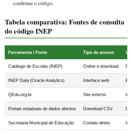
confirmar o código.
Tabela comparativa: Fontes de consulta
do código INEP
Ferramenta / Fonte
Tipo de acesso
Va
Catálogo de Escolas (INEP)
Online e download
Dad
INEP Data (Oracle Analytics)
Interface web
Bus
QEdu.org.br
Site externo
Int
Portais estaduais de dados abertos
Download CSV
Dad
Secretaria Municipal de Educação
Contato direto
Inf