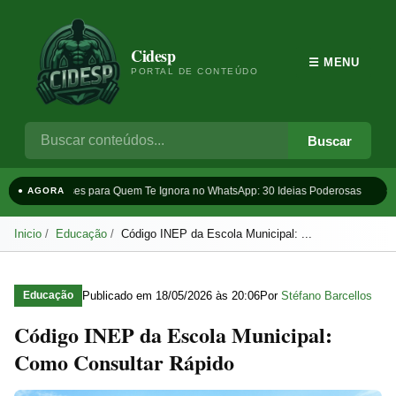
Cidesp
☰ MENU
PORTAL DE CONTEÚDO
Buscar
Frases para Quem Te Ignora no WhatsApp: 30 Ideias Poderosas
Ta
● AGORA
Inicio
Educação
Código INEP da Escola Municipal: ...
Publicado em
18/05/2026 às 20:06
Por
Stéfano Barcellos
Educação
Código INEP da Escola Municipal:
Como Consultar Rápido