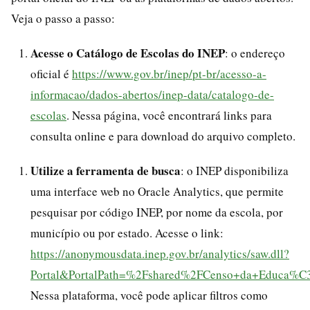
Veja o passo a passo:
Acesse o Catálogo de Escolas do INEP
: o endereço
oficial é
https://www.gov.br/inep/pt-br/acesso-a-
informacao/dados-abertos/inep-data/catalogo-de-
escolas
. Nessa página, você encontrará links para
consulta online e para download do arquivo completo.
Utilize a ferramenta de busca
: o INEP disponibiliza
uma interface web no Oracle Analytics, que permite
pesquisar por código INEP, por nome da escola, por
município ou por estado. Acesse o link:
https://anonymousdata.inep.gov.br/analytics/saw.dll?
Portal&PortalPath=%2Fshared%2FCenso+da+Educa
Nessa plataforma, você pode aplicar filtros como