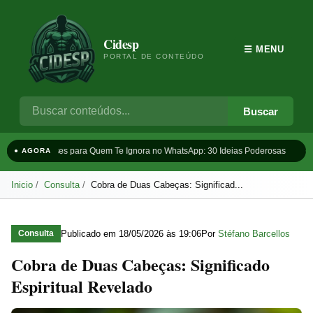
Cidesp
☰ MENU
PORTAL DE CONTEÚDO
Buscar
Frases para Quem Te Ignora no WhatsApp: 30 Ideias Poderosas
Ta
● AGORA
Inicio
Consulta
Cobra de Duas Cabeças: Significad...
Publicado em
18/05/2026 às 19:06
Por
Stéfano Barcellos
Consulta
Cobra de Duas Cabeças: Significado
Espiritual Revelado