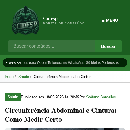
Cidesp
☰ MENU
PORTAL DE CONTEÚDO
Buscar
Frases para Quem Te Ignora no WhatsApp: 30 Ideias Poderosas
Ta
● AGORA
Inicio
Saúde
Circunferência Abdominal e Cintur...
Publicado em
18/05/2026 às 20:49
Por
Stéfano Barcellos
Saúde
Circunferência Abdominal e Cintura:
Como Medir Certo