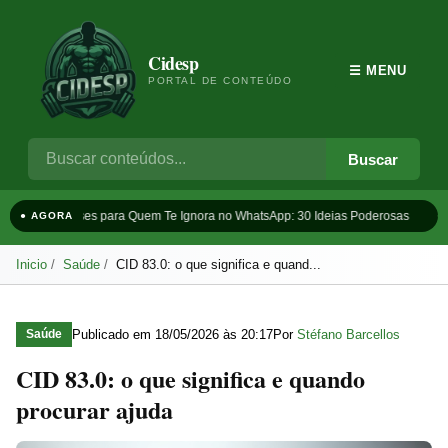
Cidesp
☰ MENU
PORTAL DE CONTEÚDO
Buscar
Frases para Quem Te Ignora no WhatsApp: 30 Ideias Poderosas
T
● AGORA
Inicio
Saúde
CID 83.0: o que significa e quand...
Publicado em
18/05/2026 às 20:17
Por
Stéfano Barcellos
Saúde
CID 83.0: o que significa e quando
procurar ajuda