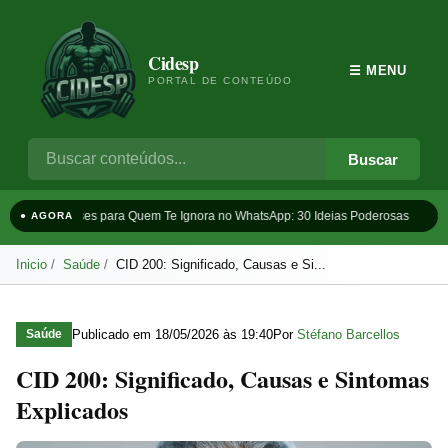
Cidesp
☰ MENU
PORTAL DE CONTEÚDO
Buscar
Frases para Quem Te Ignora no WhatsApp: 30 Ideias Poderosas
Ta
● AGORA
Inicio
Saúde
CID 200: Significado, Causas e Si...
Publicado em
18/05/2026 às 19:40
Por
Stéfano Barcellos
Saúde
CID 200: Significado, Causas e Sintomas
Explicados