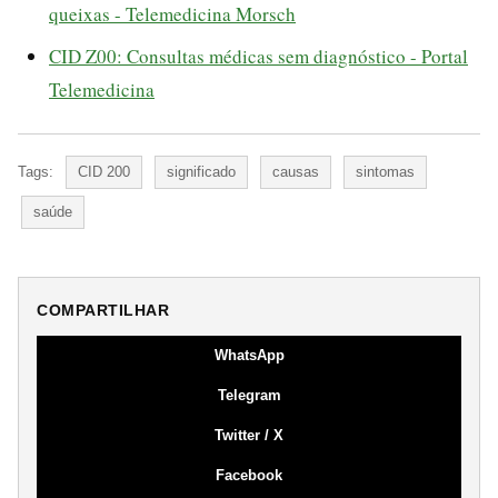
queixas - Telemedicina Morsch
CID Z00: Consultas médicas sem diagnóstico - Portal
Telemedicina
Tags:
CID 200
significado
causas
sintomas
saúde
COMPARTILHAR
WhatsApp
Telegram
Twitter / X
Facebook