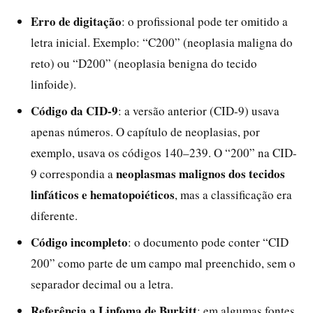
Erro de digitação
: o profissional pode ter omitido a
letra inicial. Exemplo: “C200” (neoplasia maligna do
reto) ou “D200” (neoplasia benigna do tecido
linfoide).
Código da CID-9
: a versão anterior (CID-9) usava
apenas números. O capítulo de neoplasias, por
exemplo, usava os códigos 140–239. O “200” na CID-
neoplasmas malignos dos tecidos
9 correspondia a
linfáticos e hematopoiéticos
, mas a classificação era
diferente.
Código incompleto
: o documento pode conter “CID
200” como parte de um campo mal preenchido, sem o
separador decimal ou a letra.
Referência a Linfoma de Burkitt
: em algumas fontes