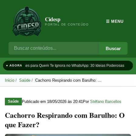
Cidesp
☰ MENU
PORTAL DE CONTEÚDO
Buscar
Frases para Quem Te Ignora no WhatsApp: 30 Ideias Poderosas
Ta
● AGORA
Inicio
Saúde
Cachorro Respirando com Barulho: ...
Publicado em
18/05/2026 às 20:41
Por
Stéfano Barcellos
Saúde
Cachorro Respirando com Barulho: O
que Fazer?