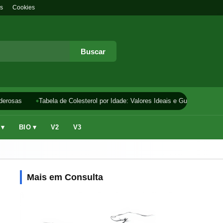
s
Cookies
Buscar
erosas
Tabela de Colesterol por Idade: Valores Ideais e Guia
Como F
 ▾
BIO ▾
V2
V3
Mais em Consulta