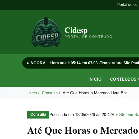
Portal de co
Cidesp
PORTAL DE CONTEÚDO
● AGORA
Hora atual: 05:14 em 07/08 -
Temperatura São Paul
INÍCIO
CONTEÚDOS 
Inicio
Consulta
Até Que Horas o Mercado Livre Ent...
Publicado em
18/05/2026 às 20:42
Por
Stéfano Ba
Consulta
Até Que Horas o Mercado 