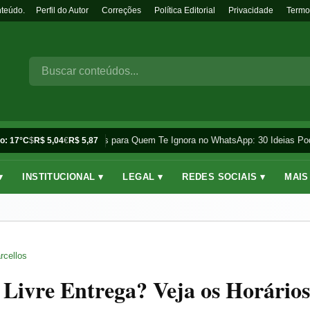
nteúdo.
Perfil do Autor
Correções
Política Editorial
Privacidade
Termo
Frases para Quem Te Ignora no WhatsApp: 30 Ideias Pod
o: 17°C
$
R$ 5,04
€
R$ 5,87
▾
INSTITUCIONAL ▾
LEGAL ▾
REDES SOCIAIS ▾
MAIS
rcellos
Livre Entrega? Veja os Horários