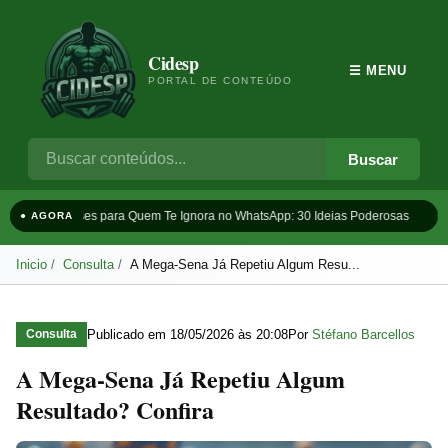
Cidesp
☰ MENU
PORTAL DE CONTEÚDO
Buscar
Frases para Quem Te Ignora no WhatsApp: 30 Ideias Poderosas
Ta
● AGORA
Inicio
Consulta
A Mega-Sena Já Repetiu Algum Resu...
Publicado em
18/05/2026 às 20:08
Por
Stéfano Barcellos
Consulta
A Mega-Sena Já Repetiu Algum
Resultado? Confira