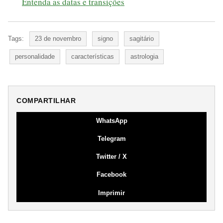
Entenda as datas e transições
Tags:
23 de novembro
signo
sagitário
personalidade
características
astrologia
COMPARTILHAR
WhatsApp
Telegram
Twitter / X
Facebook
Imprimir