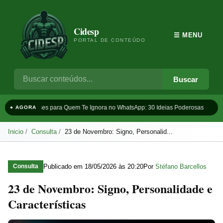
Cidesp
☰ MENU
PORTAL DE CONTEÚDO
Buscar
Frases para Quem Te Ignora no WhatsApp: 30 Ideias Poderosas
Ta
● AGORA
Inicio
Consulta
23 de Novembro: Signo, Personalid...
Publicado em
18/05/2026 às 20:20
Por
Stéfano Barcellos
Consulta
23 de Novembro: Signo, Personalidade e
Características