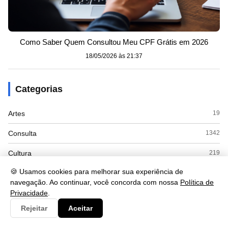
Como Saber Quem Consultou Meu CPF Grátis em 2026
18/05/2026 às 21:37
Categorias
Artes
19
Consulta
1342
Cultura
219
🍪 Usamos cookies para melhorar sua experiência de
Documento
88
navegação. Ao continuar, você concorda com nossa
Política de
Economia
Privacidade
.
161
Rejeitar
Aceitar
Educação
331