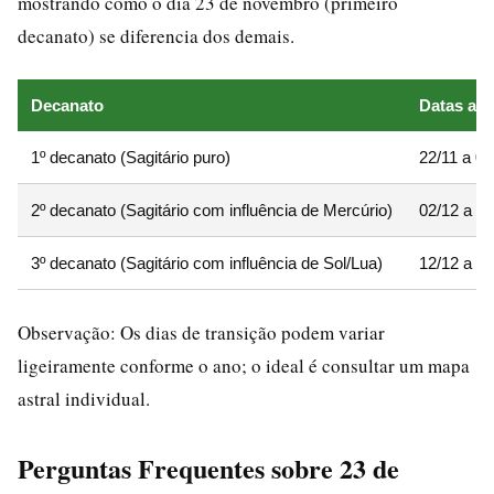
mostrando como o dia 23 de novembro (primeiro
decanato) se diferencia dos demais.
Decanato
Datas ap
1º decanato (Sagitário puro)
22/11 a 01
2º decanato (Sagitário com influência de Mercúrio)
02/12 a 11
3º decanato (Sagitário com influência de Sol/Lua)
12/12 a 21
Observação: Os dias de transição podem variar
ligeiramente conforme o ano; o ideal é consultar um mapa
astral individual.
Perguntas Frequentes sobre 23 de