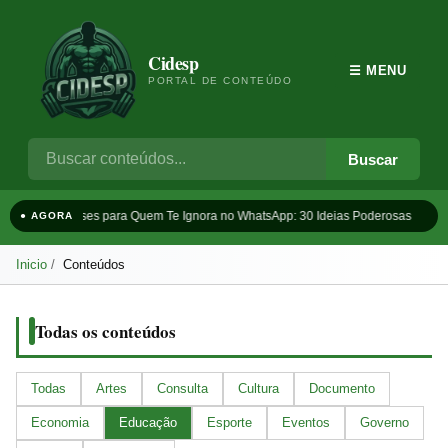
Cidesp
☰ MENU
PORTAL DE CONTEÚDO
Buscar
Frases para Quem Te Ignora no WhatsApp: 30 Ideias Poderosas
T
● AGORA
Inicio
Conteúdos
Todas os conteúdos
Todas
Artes
Consulta
Cultura
Documento
Economia
Educação
Esporte
Eventos
Governo