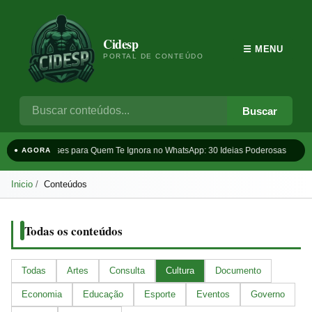
Cidesp
☰ MENU
PORTAL DE CONTEÚDO
Buscar
Frases para Quem Te Ignora no WhatsApp: 30 Ideias Poderosas
T
● AGORA
Inicio
Conteúdos
Todas os conteúdos
Todas
Artes
Consulta
Cultura
Documento
Economia
Educação
Esporte
Eventos
Governo