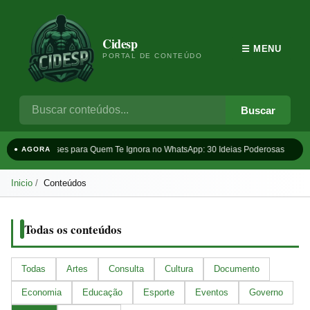
Cidesp
☰ MENU
PORTAL DE CONTEÚDO
Buscar
Frases para Quem Te Ignora no WhatsApp: 30 Ideias Poderosas
T
● AGORA
Inicio
Conteúdos
Todas os conteúdos
Todas
Artes
Consulta
Cultura
Documento
Economia
Educação
Esporte
Eventos
Governo