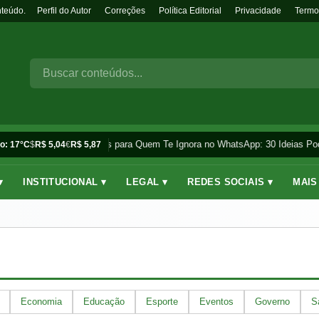
nteúdo.
Perfil do Autor
Correções
Política Editorial
Privacidade
Termo
Frases para Quem Te Ignora no WhatsApp: 30 Ideias Po
o: 17°C
$
R$ 5,04
€
R$ 5,87
▾
INSTITUCIONAL ▾
LEGAL ▾
REDES SOCIAIS ▾
MAIS
Economia
Educação
Esporte
Eventos
Governo
S