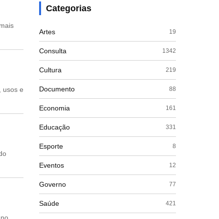
Categorias
 mais
Artes
19
Consulta
1342
Cultura
219
Documento
88
, usos e
Economia
161
Educação
331
Esporte
8
 do
Eventos
12
Governo
77
Saúde
421
 no