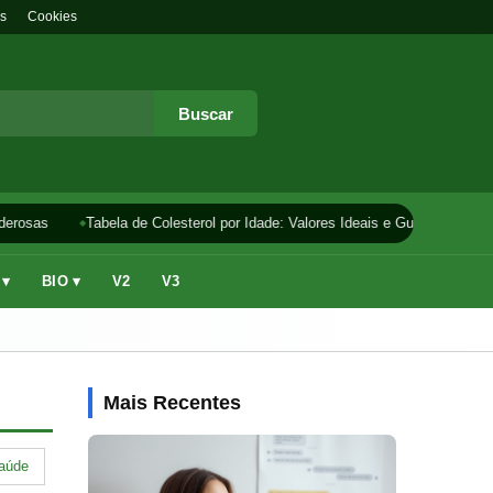
s
Cookies
Buscar
derosas
Tabela de Colesterol por Idade: Valores Ideais e Guia
Como 
 ▾
BIO ▾
V2
V3
Mais Recentes
aúde