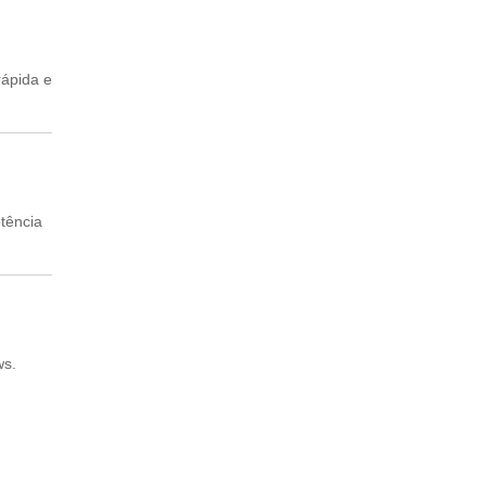
rápida e
otência
ws.